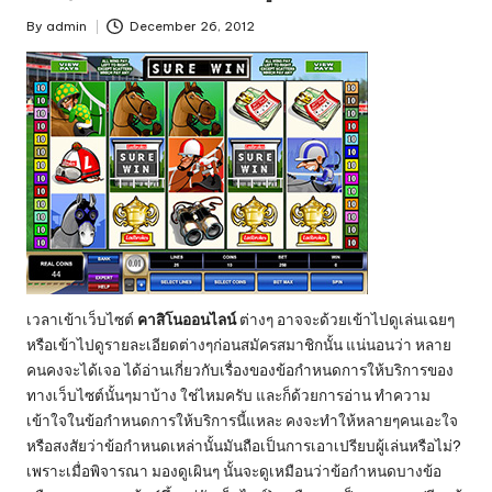
By
admin
December 26, 2012
Posted
by
เวลาเข้าเว็บไซต์
คาสิโนออนไลน์
ต่างๆ อาจจะด้วยเข้าไปดูเล่นเฉยๆ
หรือเข้าไปดูรายละเอียดต่างๆก่อนสมัครสมาชิกนั้น แน่นอนว่า หลาย
คนคงจะได้เจอ ได้อ่านเกี่ยวกับเรื่องของข้อกำหนดการให้บริการของ
ทางเว็บไซต์นั้นๆมาบ้าง ใช่ไหมครับ และก็ด้วยการอ่าน ทำความ
เข้าใจในข้อกำหนดการให้บริการนี้แหละ คงจะทำให้หลายๆคนเอะใจ
หรือสงสัยว่าข้อกำหนดเหล่านั้นมันถือเป็นการเอาเปรียบผู้เล่นหรือไม่?
เพราะเมื่อพิจารณา มองดูเผินๆ นั้นจะดูเหมือนว่าข้อกำหนดบางข้อ