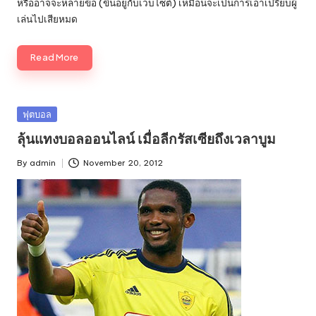
หรืออาจจะหลายข้อ (ขึ้นอยู่กับเว็บไซต์) เหมือนจะเป็นการเอาเปรียบผู้
เล่นไปเสียหมด
Read More
Posted
ฟุตบอล
in
ลุ้นแทงบอลออนไลน์ เมื่อลีกรัสเซียถึงเวลาบูม
By
admin
November 20, 2012
Posted
by