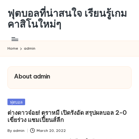
ฟุตบอลที่น่าสนใจ เรียนรู้เกม
Skip
to
คาสิโนใหม่ๆ
content
คา
สิ
โน
Home
admin
ออนไลน์
ดีๆ
ที่
About admin
น่า
สนใจ
ลุ้น
ผล
Posted
ฟุตบอล
บอล
in
ต่างดาวจ๋อย! ตราหมี เปิดรังอัด สรุปผลบอล 2-0
ที่ไหน
เขี่ยร่วง แชมเปี้ยนส์ลีก
ดี
By
admin
March 20, 2022
Posted