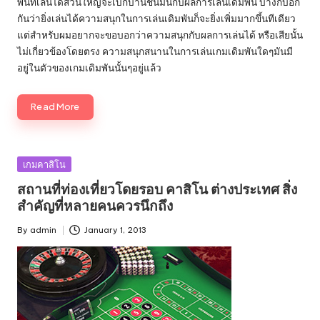
พันที่เล่นได้ส่วนใหญ่จะเบิกบานชื่นมื่นกับผลการเล่นเดิมพัน บ้างก็บอก
กันว่ายิ่งเล่นได้ความสนุกในการเล่นเดิมพันก็จะยิ่งเพิ่มมากขึ้นทีเดียว
แต่สำหรับผมอยากจะขอบอกว่าความสนุกกับผลการเล่นได้ หรือเสียนั้น
ไม่เกี่ยวข้องโดยตรง ความสนุกสนานในการเล่นเกมเดิมพันใดๆมันมี
อยู่ในตัวของเกมเดิมพันนั้นๆอยู่แล้ว
Read More
Posted
เกมคาสิโน
in
สถานที่ท่องเที่ยวโดยรอบ คาสิโน ต่างประเทศ สิ่ง
สำคัญที่หลายคนควรนึกถึง
By
admin
January 1, 2013
Posted
by