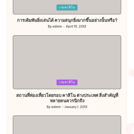
Posted
เกมคาสิโน
in
การเดิมพันยิ่งเล่นได้ ความสนุกยิ่งมากขึ้นอย่างนั้นหรือ?
By
admin
April 15, 2013
Posted
by
Posted
เกมคาสิโน
in
สถานที่ท่องเที่ยวโดยรอบ คาสิโน ต่างประเทศ สิ่งสำคัญที่
หลายคนควรนึกถึง
By
admin
January 1, 2013
Posted
by