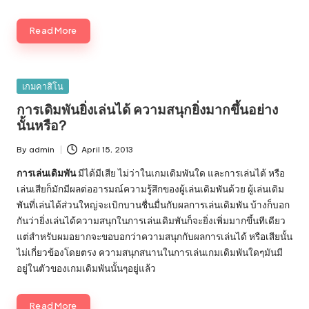
Read More
Posted
เกมคาสิโน
in
การเดิมพันยิ่งเล่นได้ ความสนุกยิ่งมากขึ้นอย่าง
นั้นหรือ?
By
admin
April 15, 2013
Posted
by
การเล่นเดิมพัน
มีได้มีเสีย ไม่ว่าในเกมเดิมพันใด และการเล่นได้ หรือ
เล่นเสียก็มักมีผลต่ออารมณ์ความรู้สึกของผู้เล่นเดิมพันด้วย ผู้เล่นเดิม
พันที่เล่นได้ส่วนใหญ่จะเบิกบานชื่นมื่นกับผลการเล่นเดิมพัน บ้างก็บอก
กันว่ายิ่งเล่นได้ความสนุกในการเล่นเดิมพันก็จะยิ่งเพิ่มมากขึ้นทีเดียว
แต่สำหรับผมอยากจะขอบอกว่าความสนุกกับผลการเล่นได้ หรือเสียนั้น
ไม่เกี่ยวข้องโดยตรง ความสนุกสนานในการเล่นเกมเดิมพันใดๆมันมี
อยู่ในตัวของเกมเดิมพันนั้นๆอยู่แล้ว
Read More