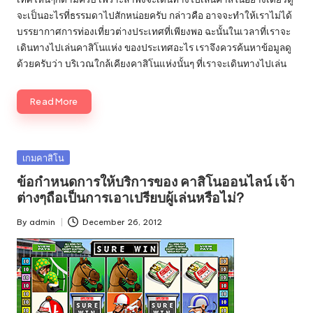
จะเป็นอะไรที่ธรรมดาไปสักหน่อยครับ กล่าวคือ อาจจะทำให้เราไม่ได้
บรรยากาศการท่องเที่ยวต่างประเทศที่เพียงพอ ฉะนั้นในเวลาที่เราจะ
เดินทางไปเล่นคาสิโนแห่ง ของประเทศอะไร เราจึงควรค้นหาข้อมูลดู
ด้วยครับว่า บริเวณใกล้เคียงคาสิโนแห่งนั้นๆ ที่เราจะเดินทางไปเล่น
Read More
Posted
เกมคาสิโน
in
ข้อกำหนดการให้บริการของ คาสิโนออนไลน์ เจ้า
ต่างๆถือเป็นการเอาเปรียบผู้เล่นหรือไม่?
By
admin
December 26, 2012
Posted
by