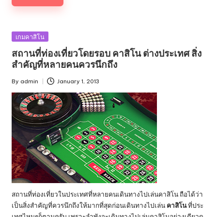
Posted
เกมคาสิโน
in
สถานที่ท่องเที่ยวโดยรอบ คาสิโน ต่างประเทศ สิ่ง
สำคัญที่หลายคนควรนึกถึง
By
admin
January 1, 2013
Posted
by
สถานที่ท่องเที่ยวในประเทศที่หลายคนเดินทางไปเล่นคาสิโน ถือได้ว่า
เป็นสิ่งสำคัญที่ควรนึกถึงให้มากที่สุดก่อนเดินทางไปเล่น
คาสิโน
ที่ประ
เทศไหนๆก็ตามครับ เพราะลำพังจะเดินทางไปเล่นคาสิโนอย่างเดียวดู