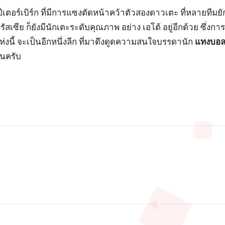
 ปีเตอร์เบิร์ก ที่มีการแซงตัดหน้าคว้าตัวสองดาวเตะ ที่หลายทีมยั
ัสเซีย ก็ยังมีนักเตะระดับคุณภาพ อย่าง เอโต้ อยู่อีกด้วย ซึ่งการ
ห่งนี้ จะเป็นอีกหนึ่งลีก ที่มาดึงดูดความสนใจบรรดานัก
แทงบอล
อนครับ