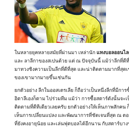
ในหลายยุคหลายสมัยที่ผ่านมา เหล่านัก
แทงบอลออนไล
และ ลาลีกาของสเปนด้วย แต่ ณ ปัจจุบันนี้ แม้ว่าลีกที่ดี
มาทวงชิงความเป็นลีกที่ดีที่สุด และน่าติดตามมากที่สุ
ของเขามากมายขึ้นเช่นกัน
ยกตัวอย่าง ลีกในออสเตรเลีย ก็ถือว่าเป็นหนึ่งลีกที่มีกา
อิตาลีเองก็ตาม ไปร่วมทีม แม้ว่า การซื้อสตาร์ดังนั้นจะ
ติดตามที่ดีทีเดียวเลยครับ ยกตัวอย่างให้เห็นภาพสักคน ก
เห็นการเปลี่ยนแปลง และพัฒนาการที่ชัดเจนที่สุด ณ ตอนนี้
ที่ยังคงอายุน้อย และเล่นฟุตบอลได้อีกนาน กับสตาร์บา