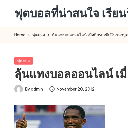
ฟุตบอลที่น่าสนใจ เรียน
Skip
to
คา
content
สิ
Home
ฟุตบอล
ลุ้นแทงบอลออนไลน์ เมื่อลีกรัสเซียถึงเวลาบู
โน
ออนไลน์
ดีๆ
Posted
ฟุตบอล
ที่
in
ลุ้นแทงบอลออนไลน์ เมื่
น่า
สนใจ
By
admin
November 20, 2012
ลุ้น
Posted
ผล
by
บอล
ที่ไหน
ดี