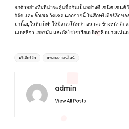
ยกตัวอย่างทีมที่น่าจะคุ้นชื่อกันเป็นอย่างดี เซนิต เซนต์
ฮัล์ค และ อั๊กเซล วิตเซล นอกจากนี้ ในศึกพรีเมียร์ลีกของร
มานี้อยู่ในทีม ก็ทำให้มีแนวโน้มว่า อนาคตข้างหน้าลีกแ
นเดสลีกา เยอรมัน และกัลโช่เซเรียเอ อิตาลี อย่างแน่น
พรีเมียร์ลีก
แทงบอลออนไลน์
Tags:
admin
View All Posts